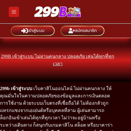
Skip
to
content
เข้าสู่ระบบ
สมัครสมาชิก
299B เข้าสู่ระบบ ไม่ผ่านคนกลาง ปลอดภัย เล่นได้ทุกที่ทุก
เวลา
299b เข้าสู่ระบบ
เว็บคาสิโนออนไลน์ ไม่ผ่านคนกลาง ให้
คุณมั่นใจในความปลอดภัยของข้อมูลและการเงินตลอด
การใช้งาน ด้วยระบบเว็บตรงที่เชื่อถือได้ ไม่ต้องกลัวถูก
แทรกแซงจากเอเย่นต์หรือบุคคลที่สาม ผู้เล่นสามารถ
ล็อกอินเข้าเล่นได้ทุกที่ทุกเวลา ไม่ว่าจะอยู่บ้านหรือ
ระหว่างเดินทาง ก็สนุกกับเกมคาสิโน สล็อต หรือบาคาร่า