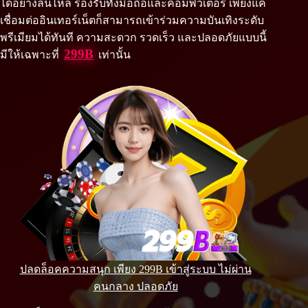
ได้อย่างลื่นไหล รองรับทั้งมือถือและคอมพิวเตอร์ เพียงแค่
เชื่อมต่ออินเทอร์เน็ตก็สามารถเข้าร่วมความบันเทิงระดับ
พรีเมียมได้ทันที ความสะดวก รวดเร็ว และปลอดภัยแบบนี้
299B
มีให้เฉพาะที่
เท่านั้น
ปลดล็อคความสนุก เพียง 299B เข้าสู่ระบบ ไม่ผ่าน
คนกลาง ปลอดภัย